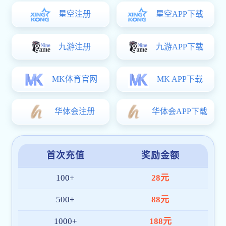
单贡萨洛和贝尔纳尔入选引关
注
2026-06-27 00:30
23 次阅读
首页
/
体育焦点
近日，西班牙国家足球队公布了最新的9名陪练名
单，其中贡萨洛和贝尔纳尔的入选引发了广泛关注。
陪练球员在国家队备战中的作用不可小觑，他们不仅
能够为主力球员提供良好的训练对抗，还能在战术演
练中发挥重要作用。本文将从四个方面详细阐述此次
陪练名单的意义、贡萨洛与贝尔纳尔的特点与表现、
对国家队的影响以及未来展望，为读者全面解析这一
话题。