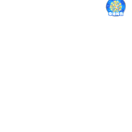
3、对国家队整体影响
这份陪练名单不仅仅是人员上的调整，更反映了教练
组对未来赛事战略部署的考虑。通过引入新鲜血液，
教练团队希望激发全体成员更大的斗志与拼搏精神，
从而提升整体默契度。
另外，在面对未来的大赛时，这些新入选的小将可以
利用自己独特技能帮助球队实现多样化进攻策略。随
着时间推移，他们逐渐融入团队，也有助于塑造更强
大的集体意识和凝聚力。
与此同时，新人的加入也给老将带来了压力，使得每
一位成员都需保持最佳状态，以确保自己在球队中的
位置不被挤占。这种良性的竞争关系，将进一步推动