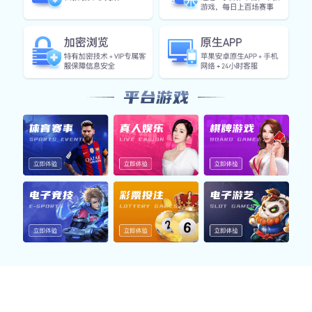
这些球队能够如此早地锁定冠军，除了球员个人能力
突出外，更与教练团队精湛的战术安排以及良好的团
队配合密不可分。这样的结果不仅展示了顶级球队间
实力差距，也让球迷们对未来几个赛季的发展充满期
待。
2、英超争冠悬念依旧
与已经确定冠军归属的德意西法联赛不同，英超联赛
则进入了一场关于荣誉与实力的大博弈，各支球队之
间竞争异常激烈。在这个充满变数和悬念的平台上，
每场比赛都可能影响到最终结果，因此吸引了全球众
多球迷关注。
目前几支争冠球队，如曼城、利物浦和阿森纳等，都
保持着良好的状态，相互之间积分差距微乎其微，这