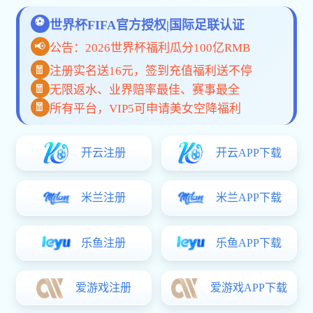
德意西法联赛冠军已定英超争