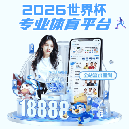
立即注册
AOA
带您畅享全球体育盛事
专业平台，数据精准，
高清直播
覆盖热门体育项
目。
聚焦足球、篮球、电竞等赛事，
每日内容实时更
新
。
极速访问
下载APP