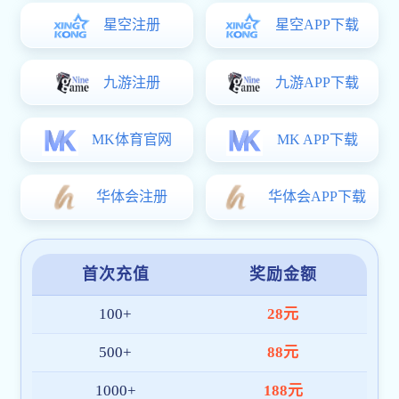
占据绝对优势德甲西甲紧随其
后沙特联排名第六
2026-06-20 04:03
23 次阅读
首页
/
体育焦点
在近年来足球的全球化发展中，世界杯作为最高水平
的足球盛事，吸引了来自世界各地的顶级球员参与。
本文将详细分析参加世界杯球员的联赛分布情况，发
现英超联赛以绝对优势占据主导地位，而德甲和西甲
紧随其后。此外，沙特联赛也逐渐崭露头角，名列第
六。通过对这四个主要联赛的深入分析，我们将探讨
它们在世界杯球员中的代表性、影响力以及未来的发
展潜力。