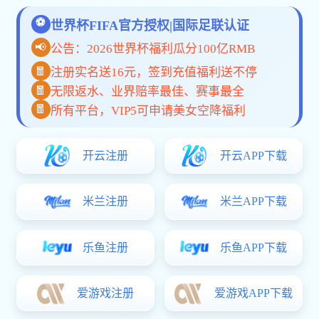
世界杯球员联赛分布分析英超